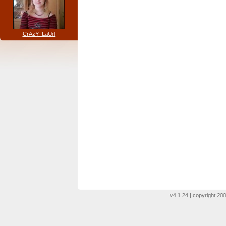
CrAzY_LaUrI
v4.1.24
| copyright 200