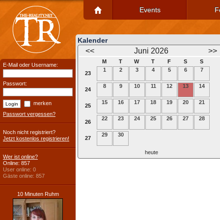
Events
F
Kalender
<<
Juni 2026
>>
M
T
W
T
F
S
S
E-Mail oder Username:
1
2
3
4
5
6
7
23
Passwort:
8
9
10
11
12
13
14
24
15
16
17
18
19
20
21
merken
25
Passwort vergessen?
22
23
24
25
26
27
28
26
Noch nicht registriert?
29
30
27
Jetzt kostenlos registrieren!
heute
Wer ist online?
Online: 857
User online: 0
Gäste online: 857
10 Minuten Ruhm