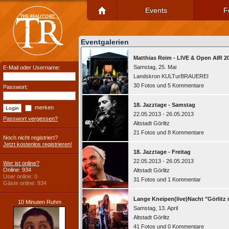
Events
F
Eventgalerien
Matthias Reim - LIVE & Open AIR 2
Samstag, 25. Mai
E-Mail oder Username:
Landskron KULTurBRAUEREI
30 Fotos und 5 Kommentare
Passwort:
18. Jazztage - Samstag
merken
22.05.2013 - 26.05.2013
Passwort vergessen?
Altstadt Görlitz
21 Fotos und 8 Kommentare
Noch nicht registriert?
Jetzt kostenlos registrieren!
18. Jazztage - Freitag
22.05.2013 - 26.05.2013
Wer ist online?
Online: 934
Altstadt Görlitz
User online: 0
31 Fotos und 1 Kommentar
Gäste online: 934
Lange Kneipen(live)Nacht "Görlitz 
10 Minuten Ruhm
Samstag, 13. April
Altstadt Görlitz
41 Fotos und 0 Kommentare