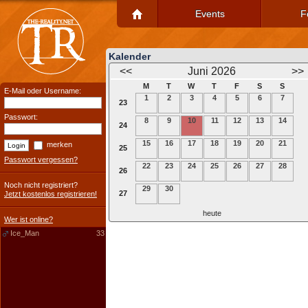
Events
F
Kalender
<<
Juni 2026
>>
M
T
W
T
F
S
S
E-Mail oder Username:
1
2
3
4
5
6
7
23
Passwort:
8
9
10
11
12
13
14
24
15
16
17
18
19
20
21
merken
25
Passwort vergessen?
22
23
24
25
26
27
28
26
Noch nicht registriert?
29
30
27
Jetzt kostenlos registrieren!
heute
Wer ist online?
Ice_Man
33