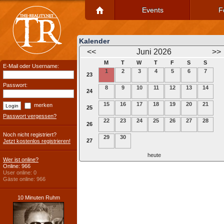
Events
F
Kalender
<<
Juni 2026
>>
M
T
W
T
F
S
S
E-Mail oder Username:
1
2
3
4
5
6
7
23
Passwort:
8
9
10
11
12
13
14
24
15
16
17
18
19
20
21
merken
25
Passwort vergessen?
22
23
24
25
26
27
28
26
Noch nicht registriert?
29
30
27
Jetzt kostenlos registrieren!
heute
Wer ist online?
Online: 966
User online: 0
Gäste online: 966
10 Minuten Ruhm