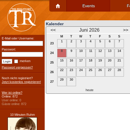
Events
F
Kalender
<<
Juni 2026
>>
M
T
W
T
F
S
S
E-Mail oder Username:
1
2
3
4
5
6
7
23
Passwort:
8
9
10
11
12
13
14
24
15
16
17
18
19
20
21
merken
25
Passwort vergessen?
22
23
24
25
26
27
28
26
Noch nicht registriert?
29
30
27
Jetzt kostenlos registrieren!
heute
Wer ist online?
Online: 872
User online: 0
Gäste online: 872
10 Minuten Ruhm