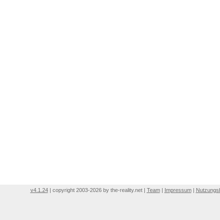
v4.1.24
| copyright 2003-2026 by the-reality.net |
Team
|
Impressum
|
Nutzungs