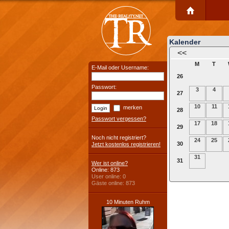
Kalender
<<
M
T
E-Mail oder Username:
26
Passwort:
3
4
27
10
11
merken
28
Passwort vergessen?
17
18
29
Noch nicht registriert?
24
25
30
Jetzt kostenlos registrieren!
31
31
Wer ist online?
Online: 873
User online: 0
Gäste online: 873
10 Minuten Ruhm