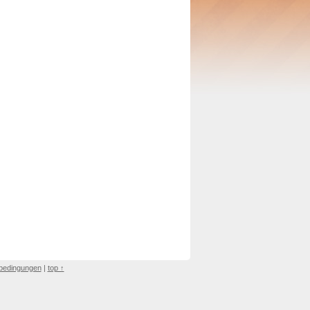
bedingungen
|
top ↑