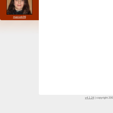
massek99
v4.1.24
| copyright 200