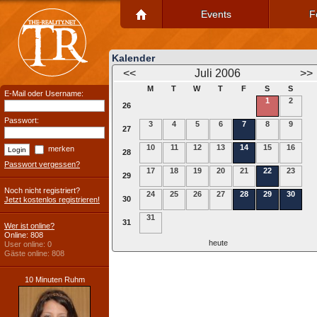
Events
F
Kalender
<<
Juli 2006
>>
M
T
W
T
F
S
S
E-Mail oder Username:
1
2
26
Passwort:
3
4
5
6
7
8
9
27
10
11
12
13
14
15
16
merken
28
Passwort vergessen?
17
18
19
20
21
22
23
29
Noch nicht registriert?
24
25
26
27
28
29
30
30
Jetzt kostenlos registrieren!
31
31
Wer ist online?
Online: 808
heute
User online: 0
Gäste online: 808
10 Minuten Ruhm