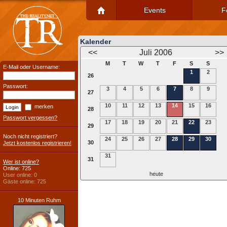
Events
F
Kalender
<<
Juli 2006
>>
M
T
W
T
F
S
S
E-Mail oder Username:
1
2
26
Passwort:
3
4
5
6
7
8
9
27
10
11
12
13
14
15
16
merken
28
Passwort vergessen?
17
18
19
20
21
22
23
29
Noch nicht registriert?
24
25
26
27
28
29
30
30
Jetzt kostenlos registrieren!
31
31
Wer ist online?
Online: 725
heute
User online: 0
Gäste online: 725
10 Minuten Ruhm