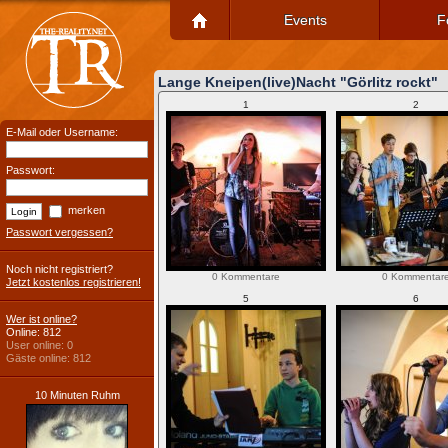
Events
F
Lange Kneipen(live)Nacht "Görlitz rockt"
1
2
E-Mail oder Username:
Passwort:
merken
Passwort vergessen?
Noch nicht registriert?
0 Kommentare
0 Kommentar
Jetzt kostenlos registrieren!
5
6
Wer ist online?
Online: 812
User online: 0
Gäste online: 812
10 Minuten Ruhm