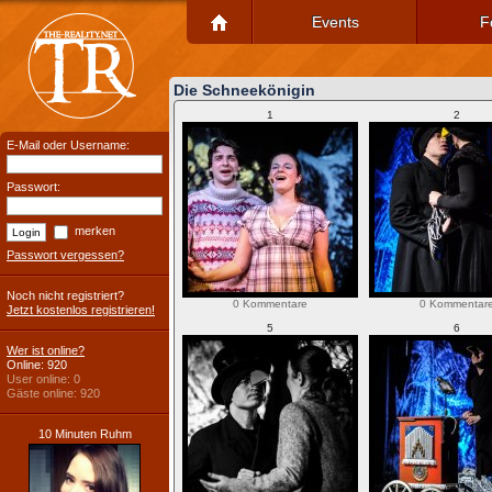
Events
F
Die Schneekönigin
1
2
E-Mail oder Username:
Passwort:
merken
Passwort vergessen?
Noch nicht registriert?
0 Kommentare
0 Kommentar
Jetzt kostenlos registrieren!
5
6
Wer ist online?
Online: 920
User online: 0
Gäste online: 920
10 Minuten Ruhm