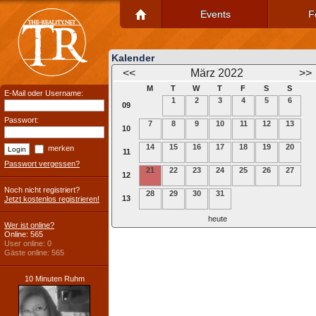
Events
F
Kalender
<<
März 2022
>>
M
T
W
T
F
S
S
E-Mail oder Username:
1
2
3
4
5
6
09
Passwort:
7
8
9
10
11
12
13
10
14
15
16
17
18
19
20
merken
11
Passwort vergessen?
21
22
23
24
25
26
27
12
Noch nicht registriert?
28
29
30
31
13
Jetzt kostenlos registrieren!
heute
Wer ist online?
Online: 565
User online: 0
Gäste online: 565
10 Minuten Ruhm