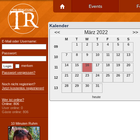
Events
F
Kalender
<<
März 2022
>>
M
T
W
T
F
S
S
E-Mail oder Username:
1
2
3
4
5
6
09
Passwort:
7
8
9
10
11
12
13
10
14
15
16
17
18
19
20
merken
11
Passwort vergessen?
21
22
23
24
25
26
27
12
Noch nicht registriert?
28
29
30
31
13
Jetzt kostenlos registrieren!
heute
Wer ist online?
Online: 806
User online: 0
Gäste online: 806
10 Minuten Ruhm