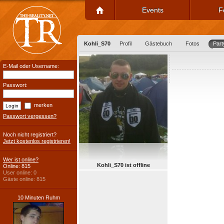
Events
F
Kohli_S70
Profil
Gästebuch
Fotos
Part
E-Mail oder Username:
Passwort:
merken
Passwort vergessen?
Noch nicht registriert?
Jetzt kostenlos registrieren!
Wer ist online?
Kohli_S70 ist offline
Online: 815
User online: 0
Gäste online: 815
10 Minuten Ruhm