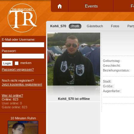
Events
F
Kohli_S70
Profil
Gästebuch
Fotos
Part
E-Mail oder Username:
Passwort:
Geburtstag:
merken
Geschlecht:
Passwort vergessen?
Beziehungsstatus:
Noch nicht registriert?
Stadt:
Jetzt kostenlos registrieren!
Größe:
Augenfarbe:
Wer ist online?
Kohli_S70 ist offline
Online: 823
User online: 0
Gäste online: 823
10 Minuten Ruhm