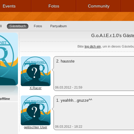
Events
Fotos
Community
il
Gästebuch
Fotos
Partyalbum
G.o.A.l.E.r.1.0's Gäs
Bitte
log dich ein
, um in dieses Gästeb
2. hausste
06.03.2012 - 21:59
X.Racer
 offline
1. yeahhh...gruzze^^
06.03.2012 - 18:22
gelöschter User