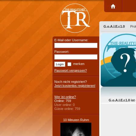
G.o.A.l.E.r.1.0
Prof
E-Mail oder Username:
Passwort:
merken
Passwort vergessen?
Noch nicht registriert?
Jetzt kostenlos registrieren!
Wer ist online?
G.o.A.l.E.r.1.0 ist
Online: 759
User online: 0
Gäste online: 759
10 Minuten Ruhm