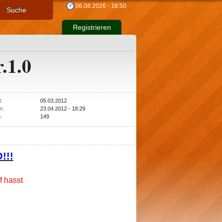
06.08.2026 - 18:50
Suche
Registrieren
r.1.0
t:
05.03.2012
n:
23.04.2012 - 18:29
s:
149
!!!
f hasst