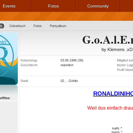
Events
Fotos
Community
il
Gästebuch
Fotos
Partyalbum
G.o.A.l.E.
by Klemens .xD
Geburtstag:
03.06.1996 (30)
Mitglied sei
Geschlecht:
männlich
letzter Logi
Profil View
Stadt:
02.... Görlitz
RONALDINIHO
 offline
Weil dus einfach drau
kathi :*
hanni :*