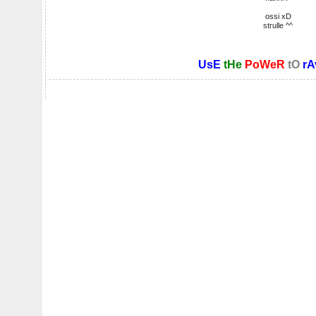
ossi xD
strulle ^^
UsE
tHe
PoWeR
tO
rA