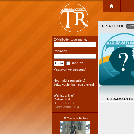
G.o.A.l.E.r.1.0
Prof
E-Mail oder Username:
Passwort:
merken
Passwort vergessen?
Noch nicht registriert?
Jetzt kostenlos registrieren!
Wer ist online?
G.o.A.l.E.r.1.0 ist
Online: 754
User online: 0
Gäste online: 754
10 Minuten Ruhm