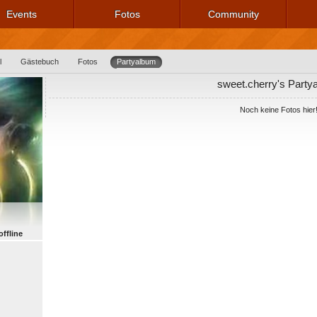
Events
Fotos
Community
l
Gästebuch
Fotos
Partyalbum
sweet.cherry's Party
Noch keine Fotos hier
offline