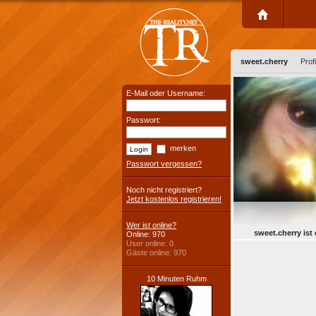
sweet.cherry
Profi
E-Mail oder Username:
Passwort:
merken
Passwort vergessen?
Noch nicht registriert?
Jetzt kostenlos registrieren!
Wer ist online?
sweet.cherry ist 
Online: 970
User online: 0
Gäste online: 970
10 Minuten Ruhm