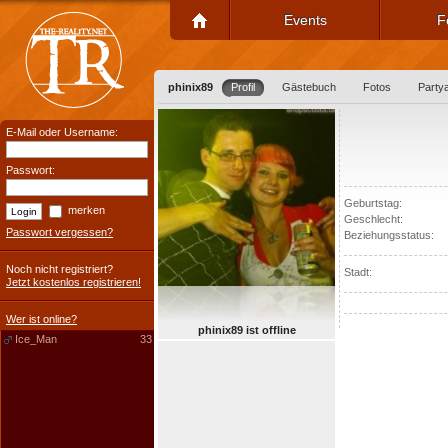
Events
F
phinix89
Profil
Gästebuch
Fotos
Party
E-Mail oder Username:
Passwort:
Geburtstag:
merken
Geschlecht:
Passwort vergessen?
Beziehungsstatus:
Noch nicht registriert?
Stadt:
Jetzt kostenlos registrieren!
Wer ist online?
phinix89 ist offline
Ice_Man
33