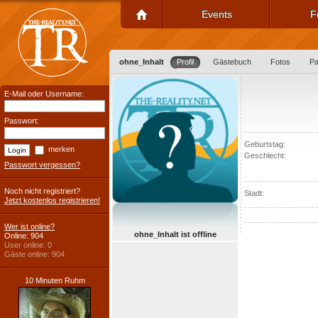
Events
F
ohne_Inhalt
Profil
Gästebuch
Fotos
Pa
E-Mail oder Username:
Passwort:
Geburtstag:
merken
Geschlecht:
Passwort vergessen?
Noch nicht registriert?
Stadt:
Jetzt kostenlos registrieren!
Wer ist online?
ohne_Inhalt ist offline
Online: 904
User online: 0
Gäste online: 904
10 Minuten Ruhm