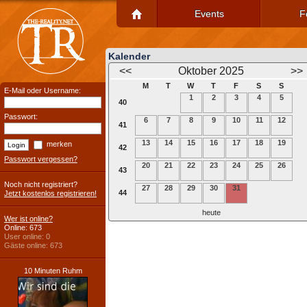
Events
F
Kalender
<<
Oktober 2025
>>
M
T
W
T
F
S
S
E-Mail oder Username:
1
2
3
4
5
40
Passwort:
6
7
8
9
10
11
12
41
13
14
15
16
17
18
19
merken
42
Passwort vergessen?
20
21
22
23
24
25
26
43
Noch nicht registriert?
27
28
29
30
31
44
Jetzt kostenlos registrieren!
heute
Wer ist online?
Online: 673
User online: 0
Gäste online: 673
10 Minuten Ruhm