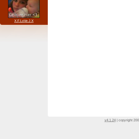
X.F.LoVe.J.X
v4.1.24
| copyright 200