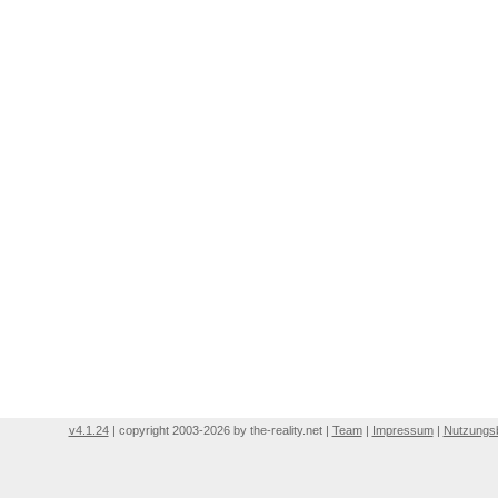
v4.1.24
| copyright 2003-2026 by the-reality.net |
Team
|
Impressum
|
Nutzungs