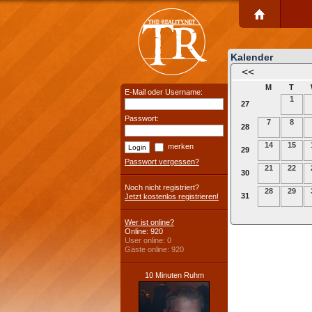
Kalender
<<
M
T
E-Mail oder Username:
1
27
Passwort:
7
8
28
14
15
merken
29
Passwort vergessen?
21
22
30
Noch nicht registriert?
28
29
31
Jetzt kostenlos registrieren!
Wer ist online?
Online: 920
User online: 0
Gäste online: 920
10 Minuten Ruhm