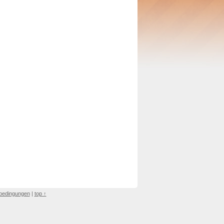
bedingungen
|
top ↑