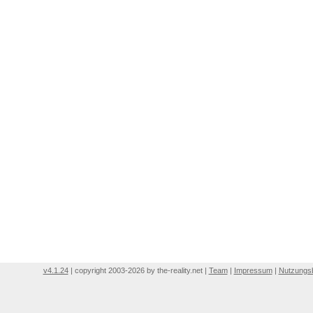
v4.1.24
| copyright 2003-2026 by the-reality.net |
Team
|
Impressum
|
Nutzungs