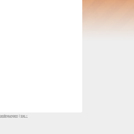
bedingungen
|
top ↑