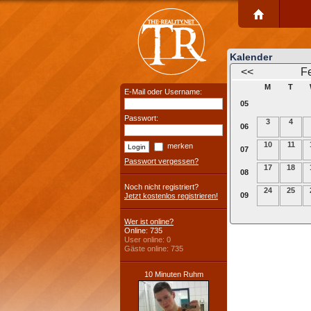
Kalender
<<
F
M
T
E-Mail oder Username:
05
Passwort:
3
4
06
10
11
merken
07
Passwort vergessen?
17
18
08
Noch nicht registriert?
24
25
09
Jetzt kostenlos registrieren!
Wer ist online?
Online: 735
User online: 0
Gäste online: 735
10 Minuten Ruhm