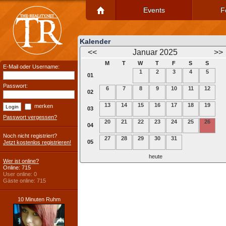
Events
F
Kalender
<<
Januar 2025
>>
M
T
W
T
F
S
S
E-Mail oder Username:
1
2
3
4
5
01
Passwort:
6
7
8
9
10
11
12
02
13
14
15
16
17
18
19
merken
03
Passwort vergessen?
20
21
22
23
24
25
26
04
Noch nicht registriert?
27
28
29
30
31
05
Jetzt kostenlos registrieren!
heute
Wer ist online?
Online: 715
User online: 0
Gäste online: 715
10 Minuten Ruhm