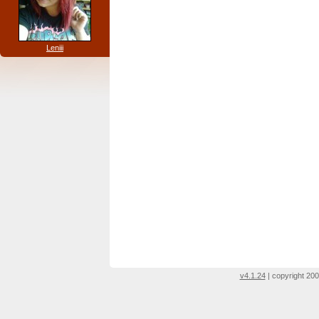
Leniii
v4.1.24
| copyright 200