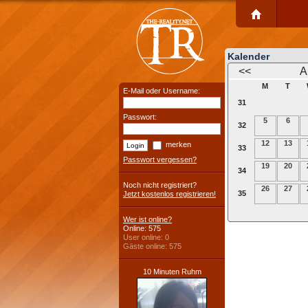
Kalender
<<
A
M
T
E-Mail oder Username:
31
Passwort:
5
6
32
12
13
merken
33
Passwort vergessen?
19
20
34
Noch nicht registriert?
26
27
35
Jetzt kostenlos registrieren!
Wer ist online?
Online: 575
User online: 0
Gäste online: 575
10 Minuten Ruhm