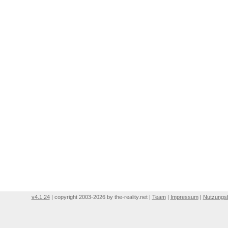
v4.1.24
| copyright 2003-2026 by the-reality.net |
Team
|
Impressum
|
Nutzungs