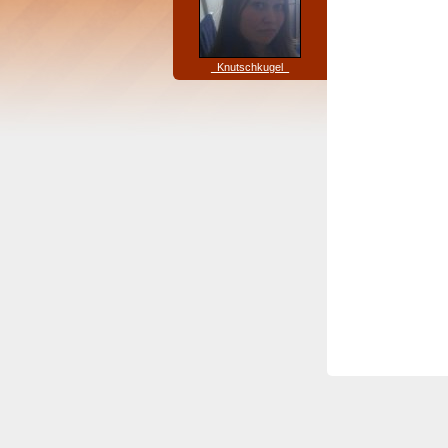
_Knutschkugel_