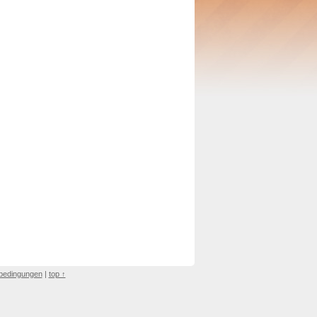
bedingungen
|
top ↑