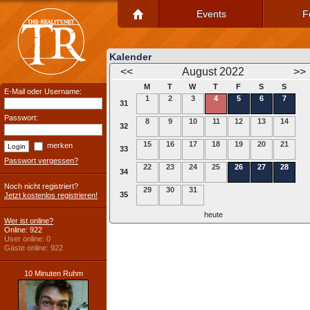
Events
F
Kalender
<<
August 2022
>>
M
T
W
T
F
S
S
E-Mail oder Username:
1
2
3
4
5
6
7
31
Passwort:
8
9
10
11
12
13
14
32
15
16
17
18
19
20
21
merken
33
Passwort vergessen?
22
23
24
25
26
27
28
34
Noch nicht registriert?
29
30
31
35
Jetzt kostenlos registrieren!
heute
Wer ist online?
Online: 922
User online: 0
Gäste online: 922
10 Minuten Ruhm