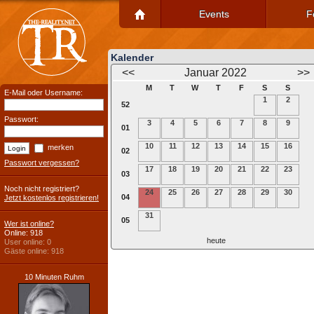
Events
F
Kalender
<<
Januar 2022
>>
M
T
W
T
F
S
S
E-Mail oder Username:
1
2
52
Passwort:
3
4
5
6
7
8
9
01
10
11
12
13
14
15
16
merken
02
Passwort vergessen?
17
18
19
20
21
22
23
03
Noch nicht registriert?
24
25
26
27
28
29
30
04
Jetzt kostenlos registrieren!
31
05
Wer ist online?
Online: 918
heute
User online: 0
Gäste online: 918
10 Minuten Ruhm