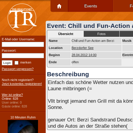
Events
F
Event: Chill und Fun-Action
Übersicht
Fotos
E-Mail oder Username:
Name
Chill und Fun-Action am Berzi
Musik
Location
Berzdorfer See
Passwort:
Beginn
28.04.2012 14:00
Eintritt
Ende
offen
merken
Passwort vergessen?
Beschreibung
Noch nicht registriert?
Einfach das schöne Wetter nutzen und
Jetzt kostenlos registrieren!
Laune mitbringen (=
Wer ist online?
Online: 828
Vllt bringt jemand nen Grill mit da k
User online: 0
Gäste online: 828
Sonne.
10 Minuten Ruhm
genauer Ort: Berzi Sandstrand Deutsc
und die Autos an der Straße stehen(