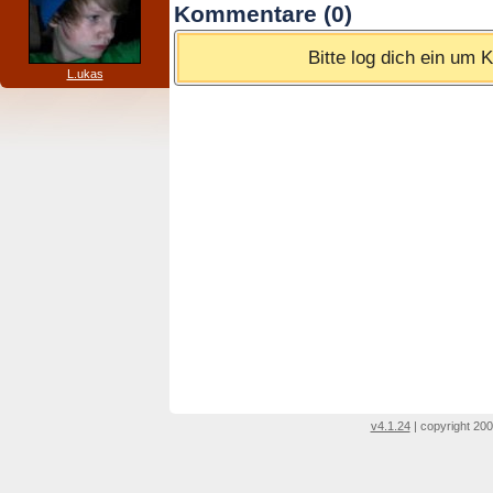
Kommentare (0)
Bitte log dich ein um
L.ukas
v4.1.24
| copyright 200