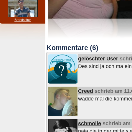
Brandstifter
Kommentare (6)
gelöschter User
schri
Des sind ja och ma ein 
Creed
schrieb am 11.0
wadde mal die kommen 
schmolle
schrieb am 1
naja die in der mitte s