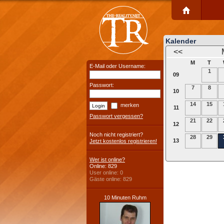
Kalender
<<
M
T
E-Mail oder Username:
1
09
Passwort:
7
8
10
14
15
merken
11
Passwort vergessen?
21
22
12
Noch nicht registriert?
28
29
13
Jetzt kostenlos registrieren!
Wer ist online?
Online: 829
User online: 0
Gäste online: 829
10 Minuten Ruhm