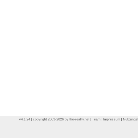
v4.1.24
| copyright 2003-2026 by the-reality.net |
Team
|
Impressum
|
Nutzungs