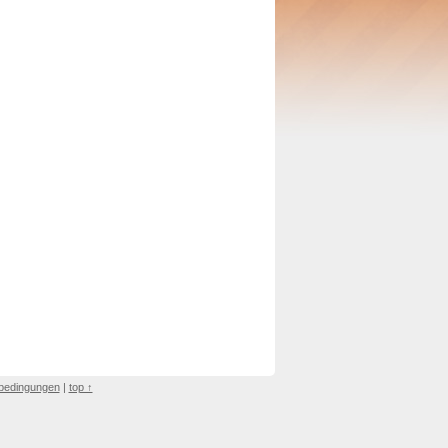
bedingungen
|
top ↑