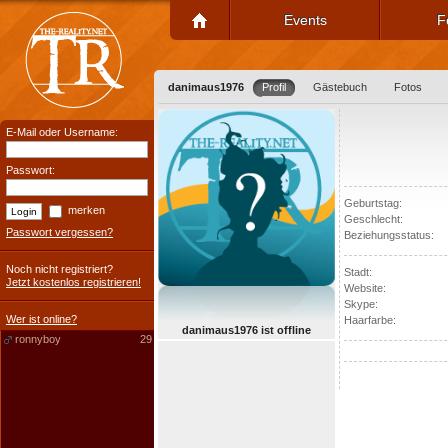
Events
F
danimaus1976
Profil
Gästebuch
Fotos
E-Mail oder Username:
Passwort:
Geburtstag:
merken
Geschlecht:
Passwort vergessen?
Beziehungsstatus:
Noch nicht registriert?
Stadt:
Jetzt kostenlos registrieren!
Website:
Skype:
Wer ist online?
Haarfarbe:
danimaus1976 ist offline
ronnyboy
29