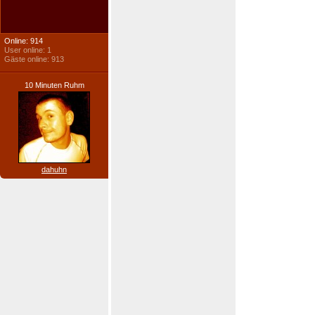
Online: 914
User online: 1
Gäste online: 913
10 Minuten Ruhm
dahuhn