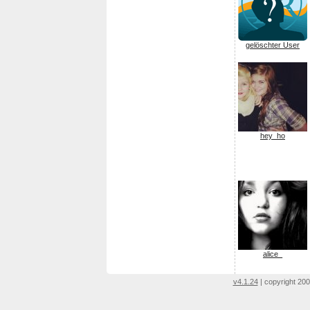
gelöschter User
hey_ho
alice_
v4.1.24
| copyright 200