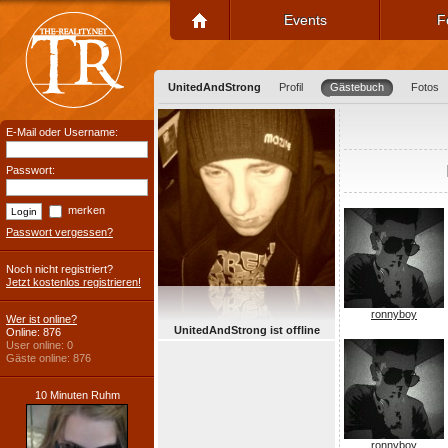
Events
F
UnitedAndStrong
Profil
Gästebuch
Fotos
E-Mail oder Username:
Passwort:
merken
Passwort vergessen?
Noch nicht registriert?
Jetzt kostenlos registrieren!
ronnyboy
Wer ist online?
UnitedAndStrong ist offline
Online: 876
User online: 0
Gäste online: 876
10 Minuten Ruhm
ronnyboy