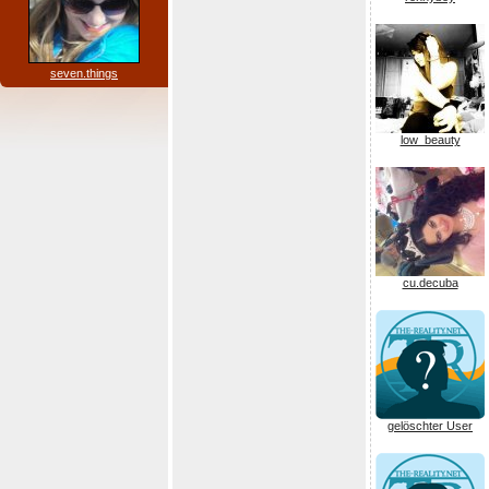
seven.things
low_beauty
cu.decuba
gelöschter User