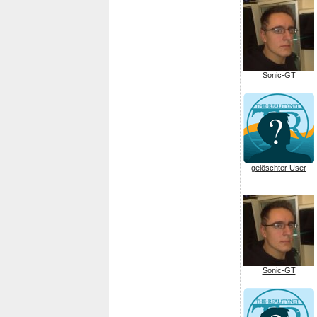
Sonic-GT
gelöschter User
Sonic-GT