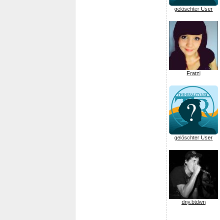
gelöschter User
Fratzi
gelöschter User
dny.btdwn