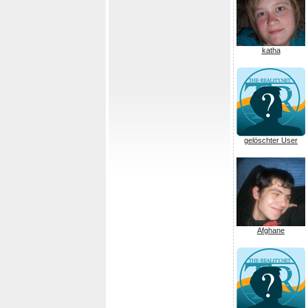
katha
gelöschter User
Afghane