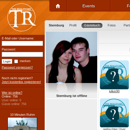
Events
F
Sternburg
Profil
Gästebuch
Fotos
Part
E-Mail oder Username:
Passwort:
merken
Passwort vergessen?
Noch nicht registriert?
Jetzt kostenlos registrieren!
julius90
Wer ist online?
Sternburg ist offline
Online: 756
User online: 0
Gäste online: 756
10 Minuten Ruhm
gelöschter User