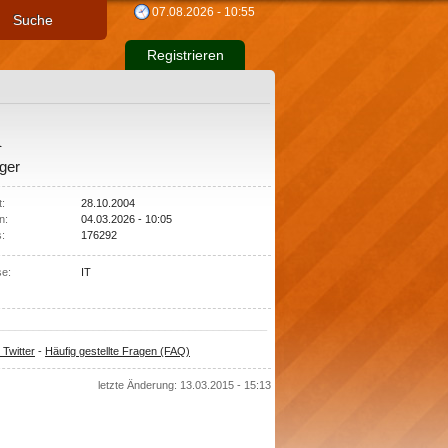
07.08.2026 - 10:55
Suche
Registrieren
n
ger
t:
28.10.2004
n:
04.03.2026 - 10:05
s:
176292
se:
IT
_____________________________________________
 Twitter
-
Häufig gestellte Fragen (FAQ)
letzte Änderung: 13.03.2015 - 15:13