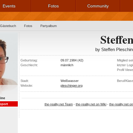
Events
Fotos
Community
Gästebuch
Fotos
Partyalbum
Steffe
by Steffen Pleschin
Geburtstag:
09.07.1984 (42)
Mitglied sei
Geschlecht:
männlich
letzter Logi
Profil View
Stadt:
Weißwasser
Beruf/Klas
Website:
pleschinger.org
______________________________________________________________
line
pport
the-reality.net Team
-
the-reality.net on Wiki
-
the-reality.net on