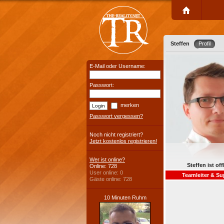
Steffen
Profil
E-Mail oder Username:
Passwort:
merken
Passwort vergessen?
Noch nicht registriert?
Jetzt kostenlos registrieren!
Wer ist online?
Steffen ist off
Online: 728
User online: 0
Teamleiter & Su
Gäste online: 728
10 Minuten Ruhm