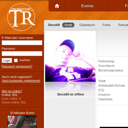
Events
F
Since69
Profil
Gästebuch
Fotos
Partya
E-Mail oder Username:
Passwort:
merken
Geburtstag:
Geschlecht:
Passwort vergessen?
Beziehungsstatus:
Noch nicht registriert?
Jetzt kostenlos registrieren!
Stadt:
Arbeitsplatz/Schule:
ICQ:
Wer ist online?
Since69 ist offline
Gewicht:
Online: 801
User online: 0
Haarfarbe:
Gäste online: 801
10 Minuten Ruhm