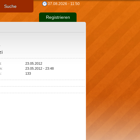
07.08.2026 - 11:50
Suche
Registrieren
1
zi
t:
23.05.2012
n:
23.05.2012 - 23:48
s:
133