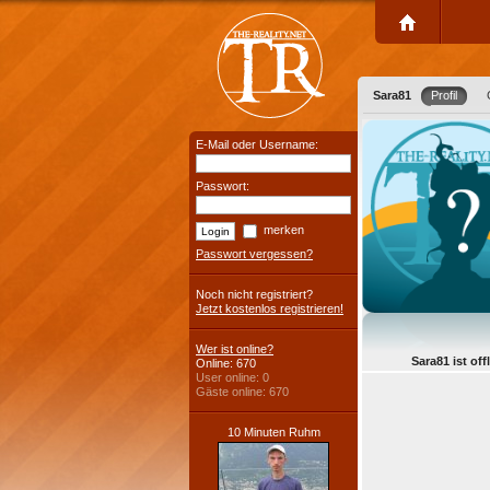
Sara81
Profil
E-Mail oder Username:
Passwort:
merken
Passwort vergessen?
Noch nicht registriert?
Jetzt kostenlos registrieren!
Wer ist online?
Sara81 ist off
Online: 670
User online: 0
Gäste online: 670
10 Minuten Ruhm