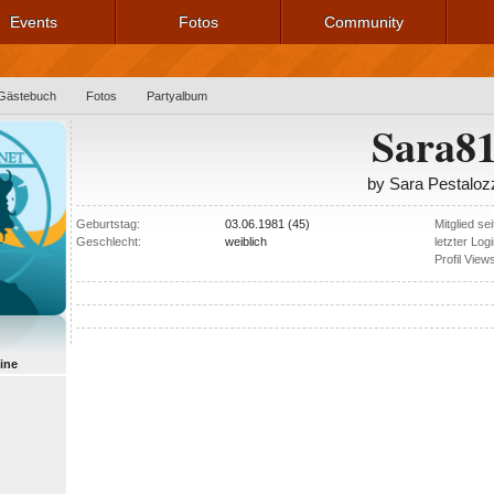
Events
Fotos
Community
Gästebuch
Fotos
Partyalbum
Sara8
by Sara Pestaloz
Geburtstag:
03.06.1981 (45)
Mitglied sei
Geschlecht:
weiblich
letzter Logi
Profil View
line