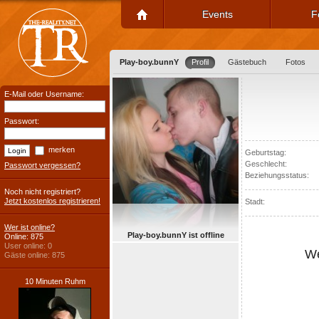
Events
F
Play-boy.bunnY
Profil
Gästebuch
Fotos
E-Mail oder Username:
Passwort:
merken
Geburtstag:
Geschlecht:
Passwort vergessen?
Beziehungsstatus:
Noch nicht registriert?
Jetzt kostenlos registrieren!
Stadt:
Wer ist online?
Play-boy.bunnY ist offline
Online: 875
User online: 0
We
Gäste online: 875
10 Minuten Ruhm