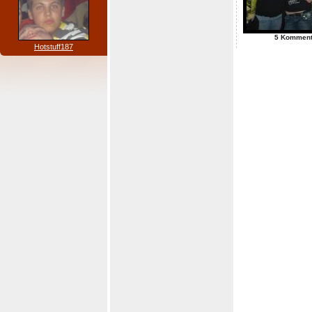
5 Komment
Hotstuff187