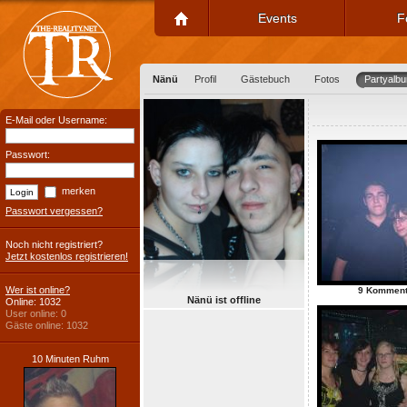
Events
F
Nänü
Profil
Gästebuch
Fotos
Partyalb
E-Mail oder Username:
Passwort:
merken
Passwort vergessen?
Noch nicht registriert?
Jetzt kostenlos registrieren!
Wer ist online?
9 Komment
Nänü ist offline
Online: 1032
User online: 0
Gäste online: 1032
10 Minuten Ruhm