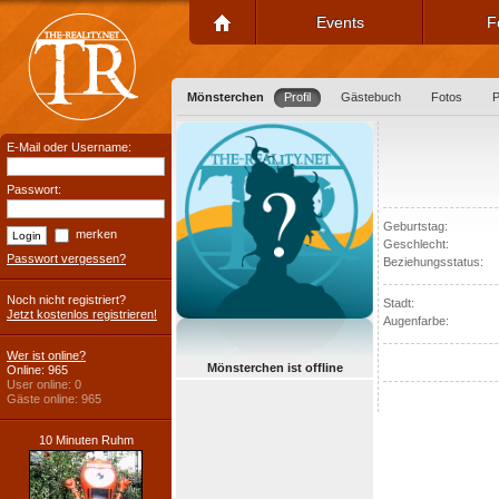
Events
F
Mönsterchen
Profil
Gästebuch
Fotos
P
E-Mail oder Username:
Passwort:
Geburtstag:
merken
Geschlecht:
Passwort vergessen?
Beziehungsstatus:
Noch nicht registriert?
Stadt:
Jetzt kostenlos registrieren!
Augenfarbe:
Wer ist online?
Mönsterchen ist offline
Online: 965
User online: 0
Gäste online: 965
10 Minuten Ruhm