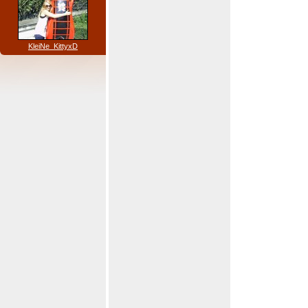
KleiNe_KittyxD