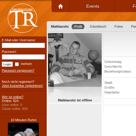
Events
F
Maiklausitz
Profil
Gästebuch
Fotos
Pa
E-Mail oder Username:
Passwort:
Geburtstag:
merken
Geschlecht:
Passwort vergessen?
Beziehungsstatus:
Noch nicht registriert?
Stadt:
Jetzt kostenlos registrieren!
Größe:
Haarfarbe:
Wer ist online?
Maiklausitz ist offline
Online: 924
User online: 0
Gäste online: 924
10 Minuten Ruhm