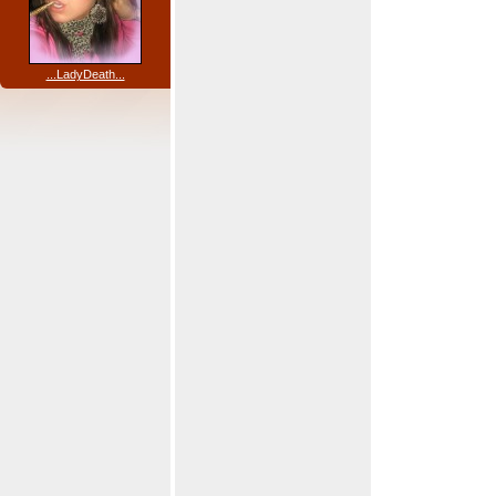
...LadyDeath...