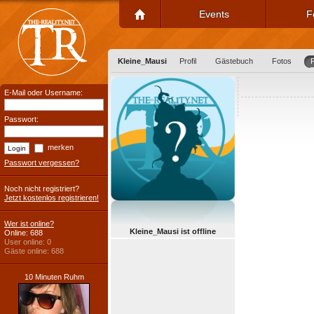
Events
F
Kleine_Mausi
Profil
Gästebuch
Fotos
E-Mail oder Username:
Passwort:
merken
Passwort vergessen?
Noch nicht registriert?
Jetzt kostenlos registrieren!
Wer ist online?
Kleine_Mausi ist offline
Online: 688
User online: 0
Gäste online: 688
10 Minuten Ruhm