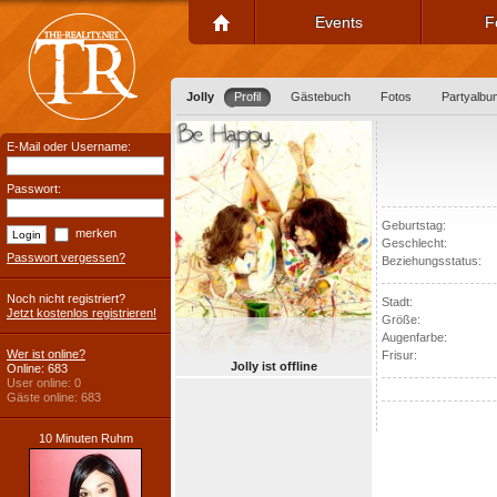
Events
F
Jolly
Profil
Gästebuch
Fotos
Partyalbu
E-Mail oder Username:
Passwort:
Geburtstag:
merken
Geschlecht:
Passwort vergessen?
Beziehungsstatus:
Noch nicht registriert?
Stadt:
Jetzt kostenlos registrieren!
Größe:
Augenfarbe:
Wer ist online?
Frisur:
Jolly ist offline
Online: 683
User online: 0
Gäste online: 683
10 Minuten Ruhm