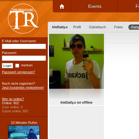
Events
F
IrieDaily.x
Profil
Gästebuch
Fotos
Part
E-Mail oder Username:
Passwort:
merken
Passwort vergessen?
Noch nicht registriert?
Jetzt kostenlos registrieren!
Wer ist online?
IrieDaily.x ist offline
Online: 802
User online: 0
Gäste online: 802
10 Minuten Ruhm