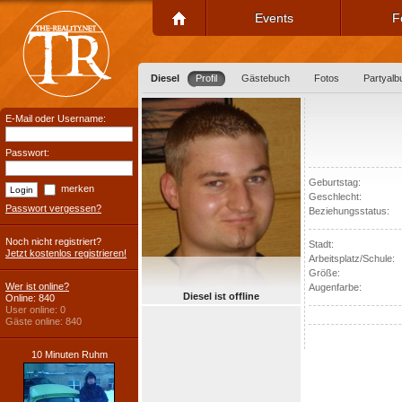
Events
F
Diesel
Profil
Gästebuch
Fotos
Partyal
E-Mail oder Username:
Passwort:
Geburtstag:
merken
Geschlecht:
Passwort vergessen?
Beziehungsstatus:
Noch nicht registriert?
Stadt:
Jetzt kostenlos registrieren!
Arbeitsplatz/Schule:
Größe:
Wer ist online?
Augenfarbe:
Diesel ist offline
Online: 840
User online: 0
Gäste online: 840
10 Minuten Ruhm