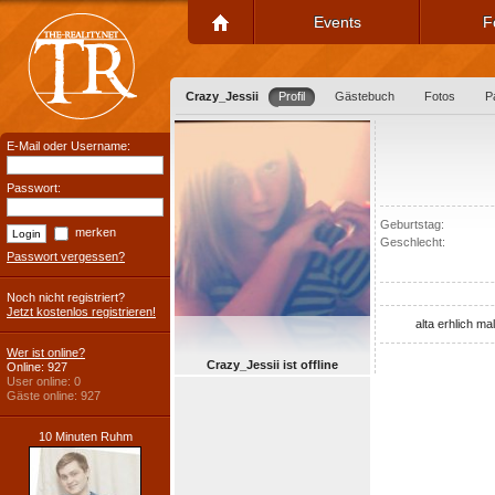
Events
F
Crazy_Jessii
Profil
Gästebuch
Fotos
P
E-Mail oder Username:
Passwort:
Geburtstag:
merken
Geschlecht:
Passwort vergessen?
Noch nicht registriert?
Jetzt kostenlos registrieren!
alta erhlich ma
Wer ist online?
Crazy_Jessii ist offline
Online: 927
User online: 0
Gäste online: 927
10 Minuten Ruhm