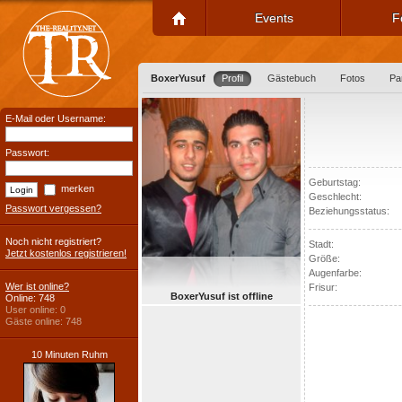
Events
F
BoxerYusuf
Profil
Gästebuch
Fotos
Pa
E-Mail oder Username:
Passwort:
Geburtstag:
merken
Geschlecht:
Passwort vergessen?
Beziehungsstatus:
Noch nicht registriert?
Stadt:
Jetzt kostenlos registrieren!
Größe:
Augenfarbe:
Wer ist online?
Frisur:
BoxerYusuf ist offline
Online: 748
User online: 0
Gäste online: 748
10 Minuten Ruhm