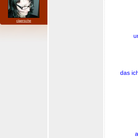
claersche
u
das ic
a