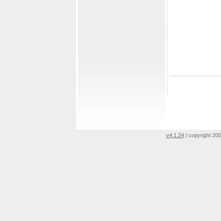
v4.1.24
| copyright 200