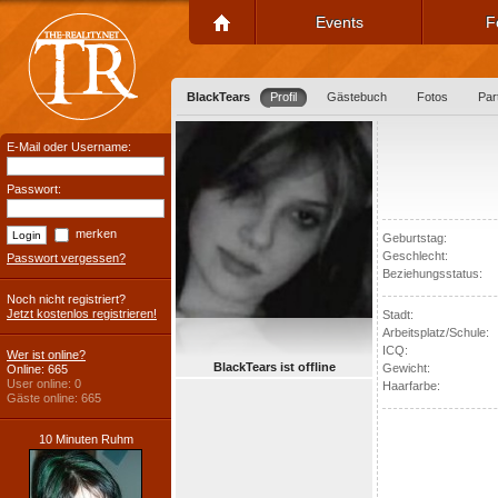
Events
F
BlackTears
Profil
Gästebuch
Fotos
Par
E-Mail oder Username:
Passwort:
merken
Geburtstag:
Geschlecht:
Passwort vergessen?
Beziehungsstatus:
Noch nicht registriert?
Jetzt kostenlos registrieren!
Stadt:
Arbeitsplatz/Schule:
ICQ:
Wer ist online?
BlackTears ist offline
Gewicht:
Online: 665
User online: 0
Haarfarbe:
Gäste online: 665
10 Minuten Ruhm