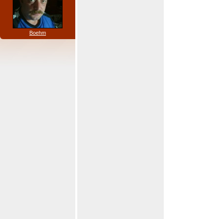
Boehm