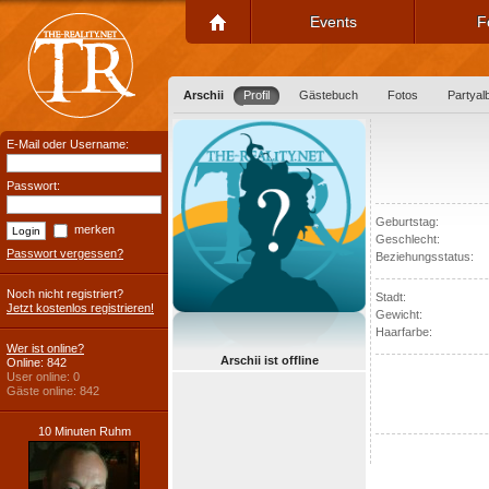
Events
F
Arschii
Profil
Gästebuch
Fotos
Partya
E-Mail oder Username:
Passwort:
Geburtstag:
merken
Geschlecht:
Passwort vergessen?
Beziehungsstatus:
Noch nicht registriert?
Stadt:
Jetzt kostenlos registrieren!
Gewicht:
Haarfarbe:
Wer ist online?
Arschii ist offline
Online: 842
User online: 0
Gäste online: 842
10 Minuten Ruhm