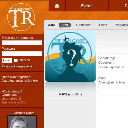
Events
F
AJKS
Profil
Gästebuch
Fotos
Partyalb
E-Mail oder Username:
Passwort:
Geburtstag:
merken
Geschlecht:
Passwort vergessen?
Beziehungsstatus:
Noch nicht registriert?
Stadt:
Jetzt kostenlos registrieren!
Arbeitsplatz/Schule:
Wer ist online?
AJKS ist offline
Online: 901
User online: 0
Gäste online: 901
10 Minuten Ruhm