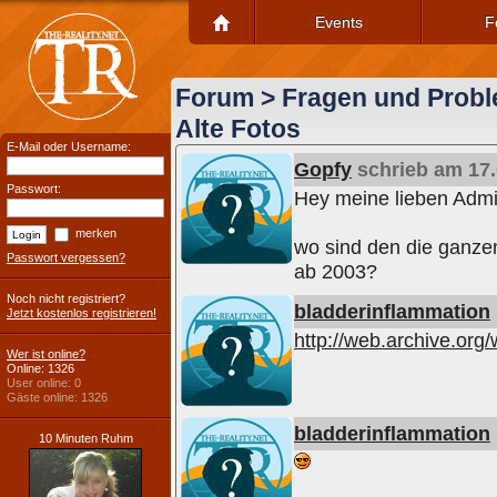
Events
F
Forum
>
Fragen und Prob
Alte Fotos
E-Mail oder Username:
Gopfy
schrieb am 17.
Passwort:
Hey meine lieben Admi
merken
wo sind den die ganze
Passwort vergessen?
ab 2003?
Noch nicht registriert?
bladderinflammation
Jetzt kostenlos registrieren!
http://web.archive.or
Wer ist online?
Online: 1326
User online: 0
Gäste online: 1326
bladderinflammation
10 Minuten Ruhm