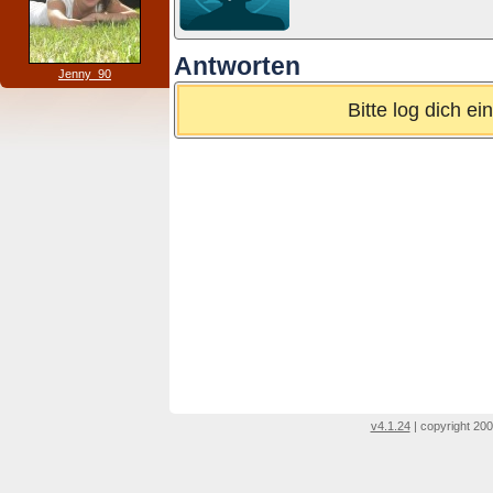
Antworten
Jenny_90
Bitte log dich e
v4.1.24
| copyright 200